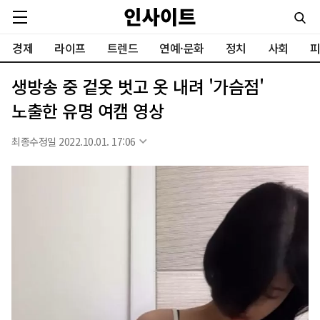
경제
라이프
트렌드
연예·문화
정치
사회
피
생방송 중 겉옷 벗고 옷 내려 '가슴점'
노출한 유명 여캠 영상
최종수정일 2022.10.01. 17:06