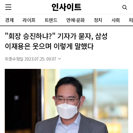
경제
라이프
트렌드
연예·문화
정치
사회
피
"회장 승진하냐?" 기자가 묻자, 삼성
이재용은 웃으며 이렇게 말했다
최종수정일 2023.07.25. 00:07