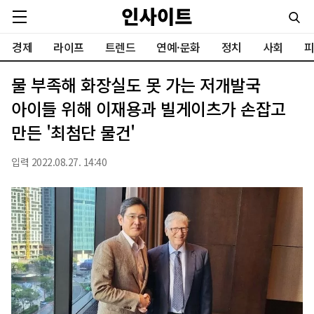
경제
라이프
트렌드
연예·문화
정치
사회
피
물 부족해 화장실도 못 가는 저개발국
아이들 위해 이재용과 빌게이츠가 손잡고
만든 '최첨단 물건'
입력 2022.08.27. 14:40