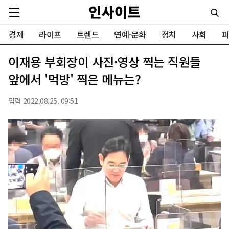
경제
라이프
트렌드
연예·문화
정치
사회
피
이재용 부회장이 사진·영상 찍는 직원들
앞에서 '먹방' 찍은 메뉴는?
입력 2022.08.25. 09:51