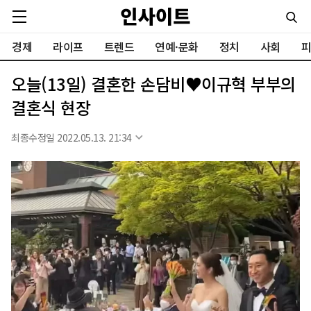
경제
라이프
트렌드
연예·문화
정치
사회
피
오늘(13일) 결혼한 손담비♥이규혁 부부의
결혼식 현장
최종수정일 2022.05.13. 21:34