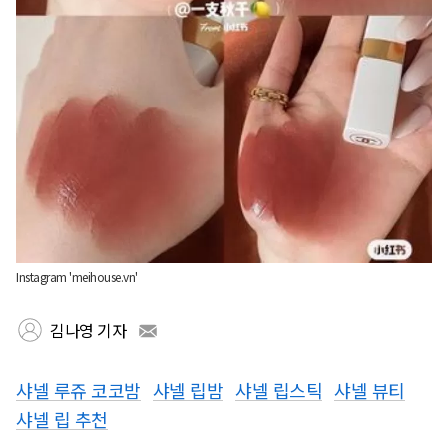
Instagram 'meihouse.vn'
김나영 기자
샤넬 루쥬 코코밤
샤넬 립밤
샤넬 립스틱
샤넬 뷰티
샤넬 립 추천