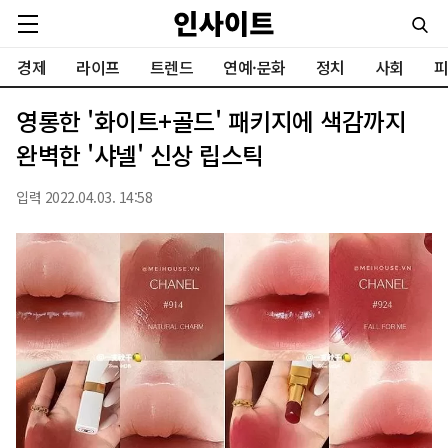
경제
라이프
트렌드
연예·문화
정치
사회
피
영롱한 '화이트+골드' 패키지에 색감까지
완벽한 '샤넬' 신상 립스틱
입력 2022.04.03. 14:58