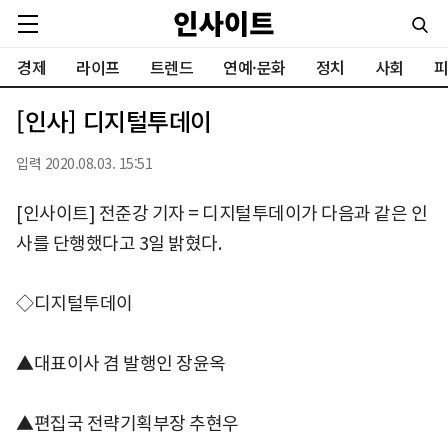
경제
라이프
트렌드
연예·문화
정치
사회
피
[인사] 디지털투데이
입력 2020.08.03. 15:51
[인사이트] 전준강 기자 = 디지털투데이가 다음과 같은 인
사를 단행했다고 3일 밝혔다.
◇디지털투데이
▲대표이사 겸 발행인 장윤옥
▲편집국 전략기획부장 추현우