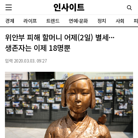
경제
라이프
트렌드
연예·문화
정치
사회
피
위안부 피해 할머니 어제(2일) 별세···
생존자는 이제 18명뿐
입력 2020.03.03. 09:27