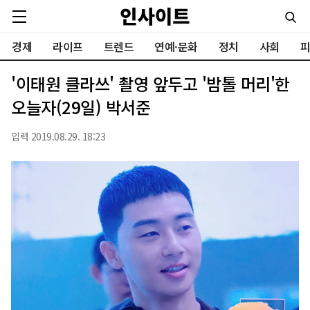
경제
라이프
트렌드
연예·문화
정치
사회
피
'이태원 클라쓰' 촬영 앞두고 '밤톨 머리'한
오늘자(29일) 박서준
입력 2019.08.29. 18:23