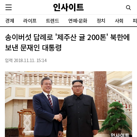
경제
라이프
트렌드
연예·문화
정치
사회
피
송이버섯 답례로 '제주산 귤 200톤' 북한에
보낸 문재인 대통령
입력 2018.11.11. 15:14