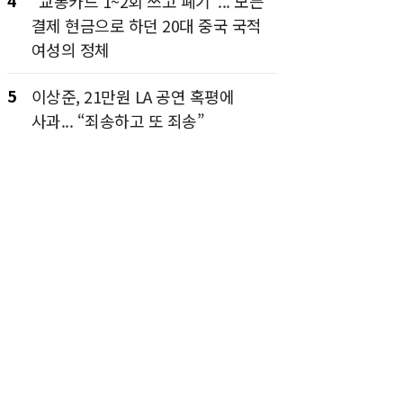
4
“교통카드 1~2회 쓰고 폐기”... 모든
결제 현금으로 하던 20대 중국 국적
여성의 정체
5
이상준, 21만원 LA 공연 혹평에
사과... “죄송하고 또 죄송”