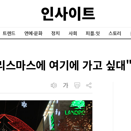
트렌드
연예·문화
정치
사회
피플.잇
스토리
리스마스에 여기에 가고 싶대