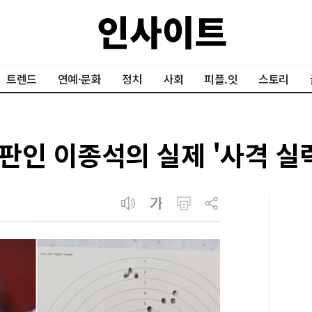
트렌드
연예·문화
정치
사회
피플.잇
스토리
판인 이종석의 실제 '사격 실