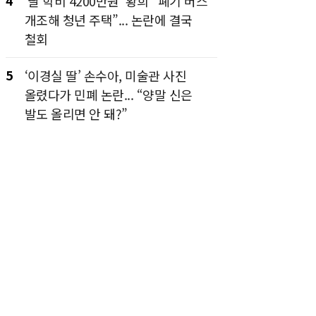
4
‘딸 학비 4200만원’ 황희 “폐기 버스
개조해 청년 주택”... 논란에 결국
철회
5
‘이경실 딸’ 손수아, 미술관 사진
올렸다가 민폐 논란... “양말 신은
발도 올리면 안 돼?”