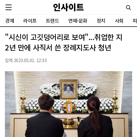
경제
라이프
트렌드
연예·문화
정치
사회
피
"시신이 고깃덩어리로 보여"...취업한 지
2년 만에 사직서 쓴 장례지도사 청년
입력 2023.05.01. 12:33