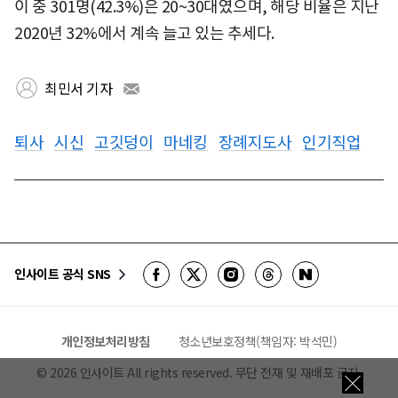
이 중 301명(42.3%)은 20~30대였으며, 해당 비율은 지난
2020년 32%에서 계속 늘고 있는 추세다.
최민서 기자
퇴사
시신
고깃덩이
마네킹
장례지도사
인기직업
인사이트 공식 SNS
개인정보처리방침
청소년보호정책(책임자: 박석민)
©
2026
인사이트 All rights reserved. 무단 전재 및 재배포 금지.