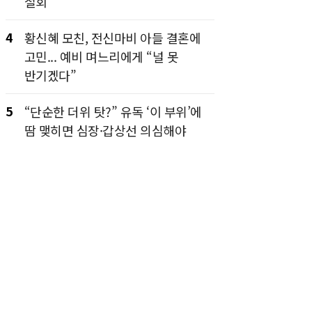
철회
4
황신혜 모친, 전신마비 아들 결혼에
고민... 예비 며느리에게 “널 못
반기겠다”
5
“단순한 더위 탓?” 유독 ‘이 부위’에
땀 맺히면 심장·갑상선 의심해야