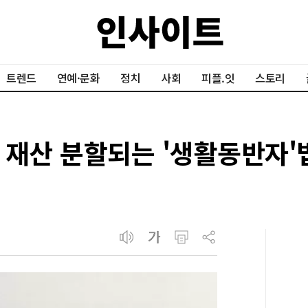
트렌드
연예·문화
정치
사회
피플.잇
스토리
 재산 분할되는 '생활동반자'