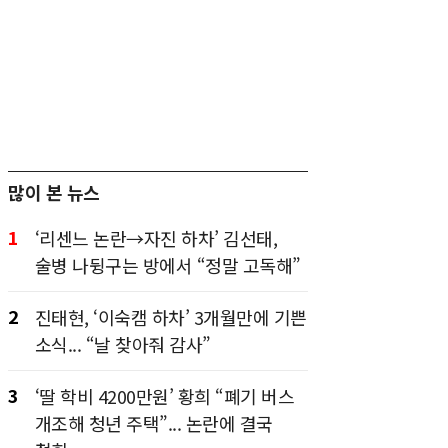
많이 본 뉴스
1
‘리센느 논란→자진 하차’ 김선태,
술병 나뒹구는 방에서 “정말 고독해”
2
진태현, ‘이숙캠 하차’ 3개월만에 기쁜
소식... “날 찾아줘 감사”
3
‘딸 학비 4200만원’ 황희 “폐기 버스
개조해 청년 주택”... 논란에 결국