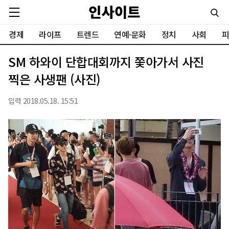
경제
라이프
트렌드
연예·문화
정치
사회
피
SM 하와이 단합대회까지 쫓아가서 사진
찍은 사생팬 (사진)
입력 2018.05.18. 15:51