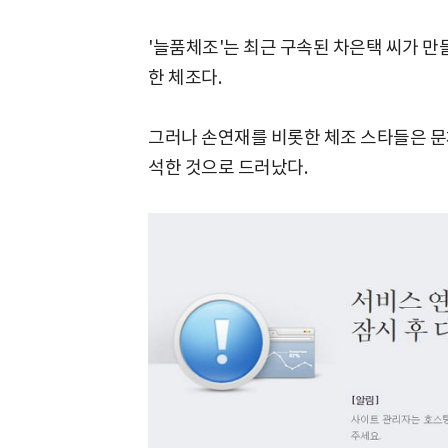
'늘품체조'는 최근 구속된 차은택 씨가 
한 체조다.
그러나 손연재를 비롯한 체조 스타들은 문
석한 것으로 드러났다.