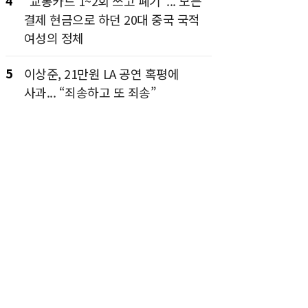
4
“교통카드 1~2회 쓰고 폐기”... 모든
결제 현금으로 하던 20대 중국 국적
여성의 정체
5
이상준, 21만원 LA 공연 혹평에
사과... “죄송하고 또 죄송”