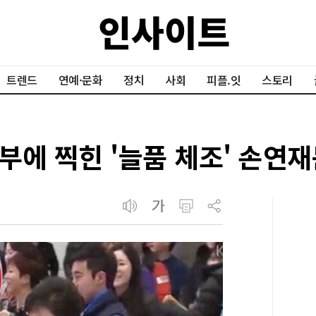
트렌드
연예·문화
정치
사회
피플.잇
스토리
부에 찍힌 '늘품 체조' 손연