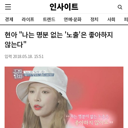
경제
라이프
트렌드
연예·문화
정치
사회
피
현아 "나는 명분 없는 '노출'은 좋아하지
않는다"
입력 2018.05.18. 15:51